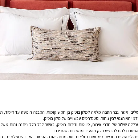
ושלים, אשר עבר הסבה מלאה למלון בוטיק בן חמש קומות. המבנה הופשט עד היסוד, תו
למי האותנטי לבין נוחות וסטנדרטים עכשוויים של מלון בוטיק.
לה שילוב של חדרי אירוח, סוויטות ודירות בוטיק, כאשר לכל חלל ניתנה זהות משלו.
מאפשרת להם להרגיש חלק מהעיר ומהשכונה שסביבם.
ה לירושלים החדשה. סמטאות נחלאות, שוק מחנה יהודה הסמוך, האבן הירושלמית, גגו