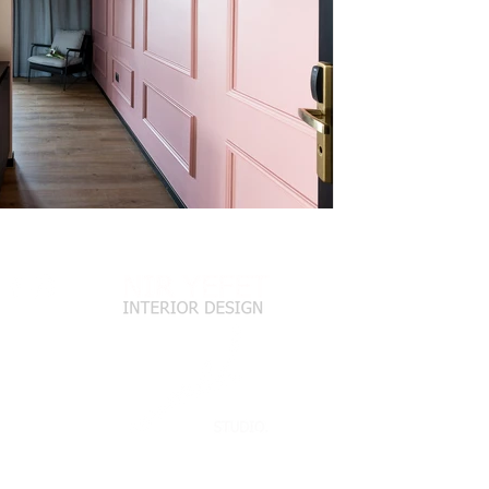
סטודיו ניר יפת
משרד עיצוב פנ
בית אלפא 13 , תל אביב
052-3454754
niryefet.com